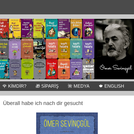
🌹 KİMDİR?
🎁 SİPARİŞ
🌺 MEDYA
🍁 ENGLISH
Überall habe ich nach dir gesucht