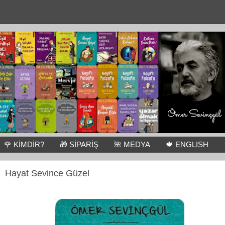
🌹 KİMDİR?
🎁 SİPARİŞ
🌺 MEDYA
🍁 ENGLISH
Hayat Sevince Güzel