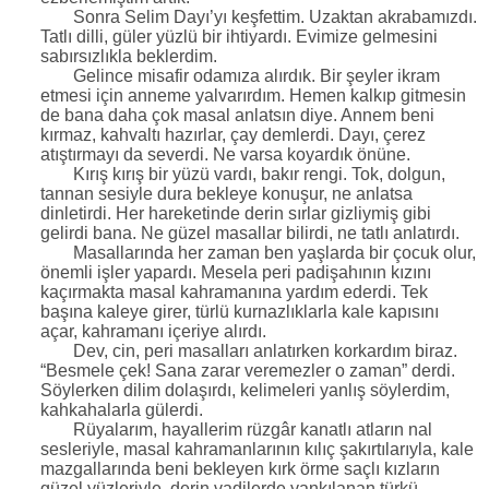
Sonra Selim Dayı’yı keşfettim. Uzaktan akrabamızdı.
Tatlı dilli, güler yüzlü bir ihtiyardı. Evimize gelmesini
sabırsızlıkla beklerdim.
Gelince misafir odamıza alırdık. Bir şeyler ikram
etmesi için anneme yalvarırdım. Hemen kalkıp gitmesin
de bana daha çok masal anlatsın diye. Annem beni
kırmaz, kahvaltı hazırlar, çay demlerdi. Dayı, çerez
atıştırmayı da severdi. Ne varsa koyardık önüne.
Kırış kırış bir yüzü vardı, bakır rengi. Tok, dolgun,
tannan sesiyle dura bekleye konuşur, ne anlatsa
dinletirdi. Her hareketinde derin sırlar gizliymiş gibi
gelirdi bana. Ne güzel masallar bilirdi, ne tatlı anlatırdı.
Masallarında her zaman ben yaşlarda bir çocuk olur,
önemli işler yapardı. Mesela peri padişahının kızını
kaçırmakta masal kahramanına yardım ederdi. Tek
başına kaleye girer, türlü kurnazlıklarla kale kapısını
açar, kahramanı içeriye alırdı.
Dev, cin, peri masalları anlatırken korkardım biraz.
“Besmele çek! Sana zarar veremezler o zaman” derdi.
Söylerken dilim dolaşırdı, kelimeleri yanlış söylerdim,
kahkahalarla gülerdi.
Rüyalarım, hayallerim rüzgâr kanatlı atların nal
sesleriyle, masal kahramanlarının kılıç şakırtılarıyla, kale
mazgallarında beni bekleyen kırk örme saçlı kızların
güzel yüzleriyle, derin vadilerde yankılanan türkü