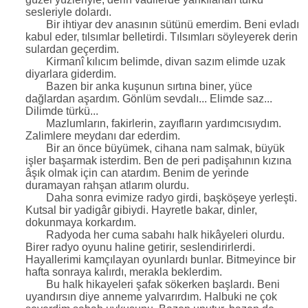
sesleriyle dolardı.
Bir ihtiyar dev anasının sütünü emerdim. Beni evladı
kabul eder, tılsımlar belletirdi. Tılsımları söyleyerek derin
sulardan geçerdim.
Kirmanî kılıcım belimde, divan sazım elimde uzak
diyarlara giderdim.
Bazen bir anka kuşunun sırtına biner, yüce
dağlardan aşardım. Gönlüm sevdalı... Elimde saz...
Dilimde türkü...
Mazlumların, fakirlerin, zayıfların yardımcısıydım.
Zalimlere meydanı dar ederdim.
Bir an önce büyümek, cihana nam salmak, büyük
işler başarmak isterdim. Ben de peri padişahının kızına
âşık olmak için can atardım. Benim de yerinde
duramayan rahşan atlarım olurdu.
Daha sonra evimize radyo girdi, başköşeye yerleşti.
Kutsal bir yadigâr gibiydi. Hayretle bakar, dinler,
dokunmaya korkardım.
Radyoda her cuma sabahı halk hikâyeleri olurdu.
Birer radyo oyunu haline getirir, seslendirirlerdi.
Hayallerimi kamçılayan oyunlardı bunlar. Bitmeyince bir
hafta sonraya kalırdı, merakla beklerdim.
Bu halk hikayeleri şafak sökerken başlardı. Beni
uyandırsın diye anneme yalvarırdım. Halbuki ne çok