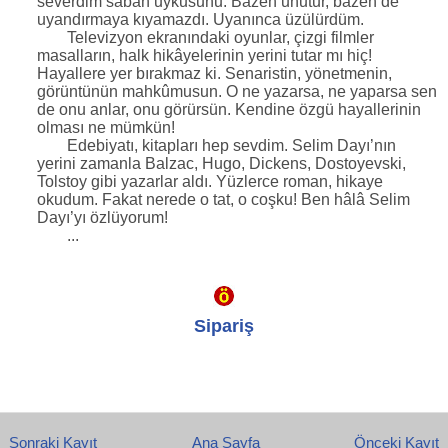
severdim sabah uykusunu. Bazen unutur, bazen de
uyandırmaya kıyamazdı. Uyanınca üzülürdüm.
Televizyon ekranındaki oyunlar, çizgi filmler
masalların, halk hikâyelerinin yerini tutar mı hiç!
Hayallere yer bırakmaz ki. Senaristin, yönetmenin,
görüntünün mahkûmusun. O ne yazarsa, ne yaparsa sen
de onu anlar, onu görürsün. Kendine özgü hayallerinin
olması ne mümkün!
Edebiyatı, kitapları hep sevdim. Selim Dayı’nın
yerini zamanla Balzac, Hugo, Dickens, Dostoyevski,
Tolstoy gibi yazarlar aldı. Yüzlerce roman, hikaye
okudum. Fakat nerede o tat, o coşku! Ben hâlâ Selim
Dayı’yı özlüyorum!
...
Sipariş
Sonraki Kayıt
Ana Sayfa
Önceki Kayıt